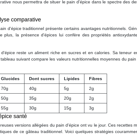
ative nous permettra de situer le pain d'épice dans le spectre des de
alyse comparative
in d'épice traditionnel présente certains avantages nutritionnels. Gé
e. De plus, la présence d'épices lui confère des propriétés antioxyda
d'épice reste un aliment riche en sucres et en calories. Sa teneur en
tableau suivant compare les valeurs nutritionnelles moyennes du pain 
Glucides
Dont sucres
Lipides
Fibres
70g
40g
5g
2g
50g
35g
20g
2g
55g
30g
15g
3g
'épice santé
euses versions allégées du pain d'épice ont vu le jour. Ces recettes mo
istiques de ce gâteau traditionnel. Voici quelques stratégies couramm