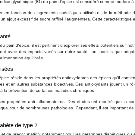
'indice glycémique (IG) du pain d'épice est considéré comme modéré à é
er en fonction des ingrédients spécifiques utilisés et de la méthode de
un ajout excessif de sucre raffiné l'augmentera. Cette caractéristique
santé
 du pain d'épice, il est pertinent d'explorer ses effets potentiels sur
 peut avoir des impacts variés sur notre santé, tant positifs que nég
alimentation équilibrée.
lisées
pice réside dans les propriétés antioxydantes des épices qu'il contient
 et en autres substances bioactives. Ces antioxydants jouent un rôle 
à la prévention de certaines maladies chroniques.
 ses propriétés anti-inflammatoires. Des études ont montré que la c
risque pour de nombreuses pathologies. Cependant, il est important de
iabète de type 2
sujet de préoccupation, notamment pour les personnes diabétiques ou 