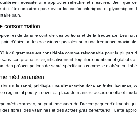
équilibrée nécessite une approche réfléchie et mesurée. Bien que ce g
 doit être encadrée pour éviter les excès caloriques et glycémiques. 
ntaire sain.
de consommation
ice réside dans le contrôle des portions et de la fréquence. Les nut
 pain d'épice, à des occasions spéciales ou à une fréquence maximale 
de 30 à 40 grammes est considérée comme raisonnable pour la plupart d
ans compromettre significativement l'équilibre nutritionnel global de l'a
t des préoccupations de santé spécifiques comme le diabète ou l'obés
gime méditerranéen
s sur la santé, privilégie une alimentation riche en fruits, légumes, 
e ce régime, il peut y trouver sa place de manière occasionnelle et mod
ype méditerranéen, on peut envisager de l'accompagner d'aliments qui c
er des fibres, des vitamines et des
acides gras bénéfiques
. Cette appro