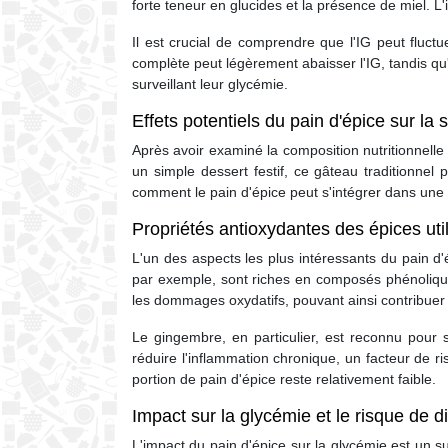
forte teneur en glucides et la présence de miel. L
Il est crucial de comprendre que l'IG peut fluctu
complète peut légèrement abaisser l'IG, tandis qu'
surveillant leur glycémie.
Effets potentiels du pain d'épice sur la 
Après avoir examiné la composition nutritionnelle
un simple dessert festif, ce gâteau traditionnel
comment le pain d'épice peut s'intégrer dans une 
Propriétés antioxydantes des épices uti
L'un des aspects les plus intéressants du pain d'é
par exemple, sont riches en composés phénoliques
les dommages oxydatifs, pouvant ainsi contribuer 
Le gingembre, en particulier, est reconnu pour
réduire l'inflammation chronique, un facteur de 
portion de pain d'épice reste relativement faible.
Impact sur la glycémie et le risque de d
L'impact du pain d'épice sur la glycémie est un 