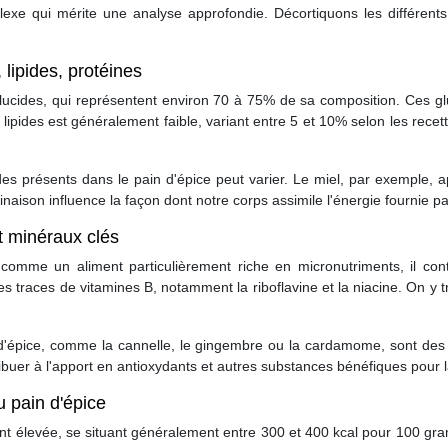
omplexe qui mérite une analyse approfondie. Décortiquons les différen
lipides, protéines
ucides, qui représentent environ 70 à 75% de sa composition. Ces glu
 lipides est généralement faible, variant entre 5 et 10% selon les recet
ides présents dans le pain d'épice peut varier. Le miel, par exemple, 
naison influence la façon dont notre corps assimile l'énergie fournie p
t minéraux clés
 comme un aliment particulièrement riche en micronutriments, il con
des traces de vitamines B, notamment la riboflavine et la niacine. On y
n d'épice, comme la cannelle, le gingembre ou la cardamome, sont de
ribuer à l'apport en antioxydants et autres substances bénéfiques pour l
u pain d'épice
ent élevée, se situant généralement entre 300 et 400 kcal pour 100 gr