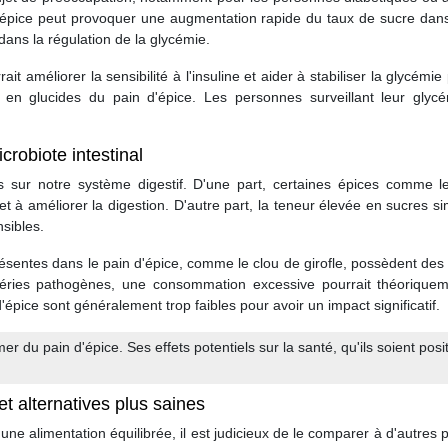
d'épice peut provoquer une augmentation rapide du taux de sucre dan
dans la régulation de la glycémie.
t améliorer la sensibilité à l'insuline et aider à stabiliser la glycémie
en glucides du pain d'épice. Les personnes surveillant leur glycém
icrobiote intestinal
s sur notre système digestif. D'une part, certaines épices comme 
t à améliorer la digestion. D'autre part, la teneur élevée en sucres si
sibles.
présentes dans le pain d'épice, comme le clou de girofle, possèdent des
téries pathogènes, une consommation excessive pourrait théoriquement
épice sont généralement trop faibles pour avoir un impact significatif.
er du pain d'épice. Ses effets potentiels sur la santé, qu'ils soient pos
t alternatives plus saines
ne alimentation équilibrée, il est judicieux de le comparer à d'autres p